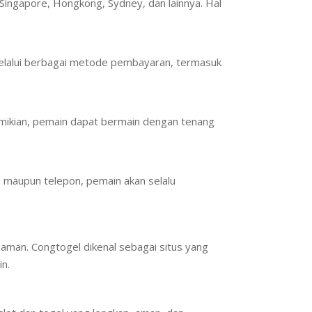
 Singapore, Hongkong, Sydney, dan lainnya. Hal
elalui berbagai metode pembayaran, termasuk
emikian, pemain dapat bermain dengan tenang
 maupun telepon, pemain akan selalu
aman. Congtogel dikenal sebagai situs yang
n.