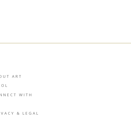
OUT ART
HOL
NNECT WITH
IVACY & LEGAL