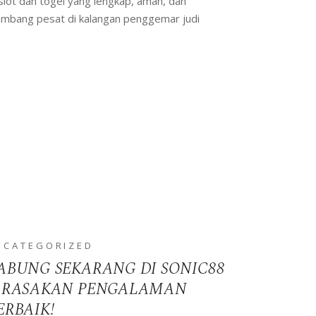
 slot dan togel yang lengkap, aman, dan
rkembang pesat di kalangan penggemar judi
NCATEGORIZED
ABUNG SEKARANG DI SONIC88
 RASAKAN PENGALAMAN
ERBAIK!