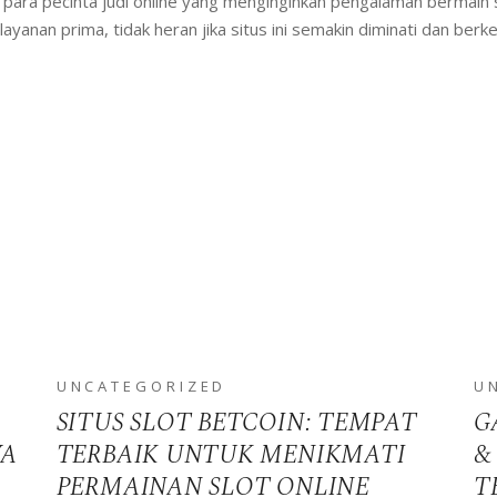
uk para pecinta judi online yang menginginkan pengalaman bermain
ayanan prima, tidak heran jika situs ini semakin diminati dan be
UNCATEGORIZED
U
SITUS SLOT BETCOIN: TEMPAT
G
YA
TERBAIK UNTUK MENIKMATI
&
PERMAINAN SLOT ONLINE
T