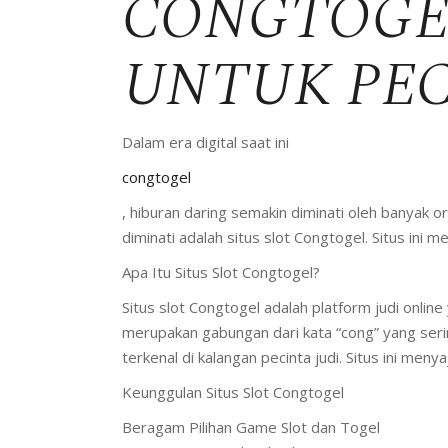
CONGTOGEL
UNTUK PEC
Dalam era digital saat ini
congtogel
, hiburan daring semakin diminati oleh banyak 
diminati adalah situs slot Congtogel. Situs i
Apa Itu Situs Slot Congtogel?
Situs slot Congtogel adalah platform judi onli
merupakan gabungan dari kata “cong” yang seri
terkenal di kalangan pecinta judi. Situs ini me
Keunggulan Situs Slot Congtogel
Beragam Pilihan Game Slot dan Togel