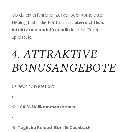
Ob du ein erfahrener Zocker oder kompletter
Neuling bist – die Plattform ist
übersichtlich,
intuitiv und mobilfreundlich
, ideal für jede
Spielstufe.
4.
ATTRAKTIVE
BONUSANGEBOTE
Carawin77 bietet dir:
🎁
100 % Willkommensbonus
🔄
Tägliche Reload-Boni & Cashback