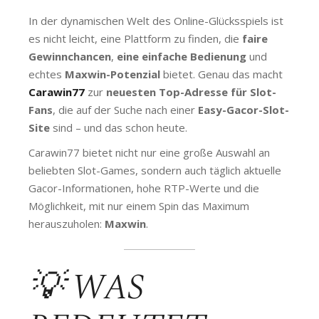
In der dynamischen Welt des Online-Glücksspiels ist
es nicht leicht, eine Plattform zu finden, die
faire
Gewinnchancen
,
eine einfache Bedienung
und
echtes
Maxwin-Potenzial
bietet. Genau das macht
Carawin77
zur
neuesten Top-Adresse für Slot-
Fans
, die auf der Suche nach einer
Easy-Gacor-Slot-
Site
sind – und das schon heute.
Carawin77 bietet nicht nur eine große Auswahl an
beliebten Slot-Games, sondern auch täglich aktuelle
Gacor-Informationen, hohe RTP-Werte und die
Möglichkeit, mit nur einem Spin das Maximum
herauszuholen:
Maxwin
.
💡 WAS