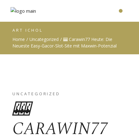
ART ICHOL
Home
Uncategorized
🎰 Carawin77 Heute: Die
Neueste Easy-Gacor-Slot-Site mit Maxwin-Potenzial
UNCATEGORIZED
🎰
CARAWIN77