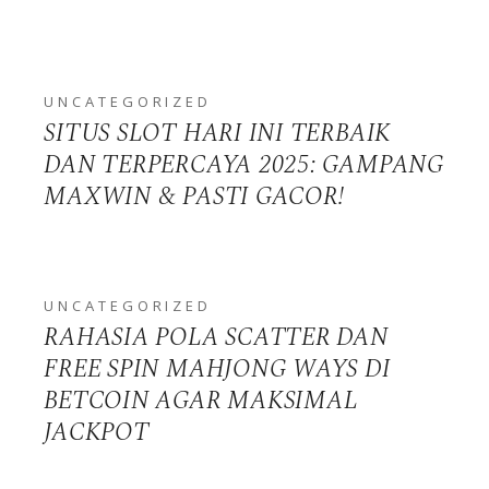
UNCATEGORIZED
SITUS SLOT HARI INI TERBAIK
DAN TERPERCAYA 2025: GAMPANG
MAXWIN & PASTI GACOR!
UNCATEGORIZED
RAHASIA POLA SCATTER DAN
FREE SPIN MAHJONG WAYS DI
BETCOIN AGAR MAKSIMAL
JACKPOT