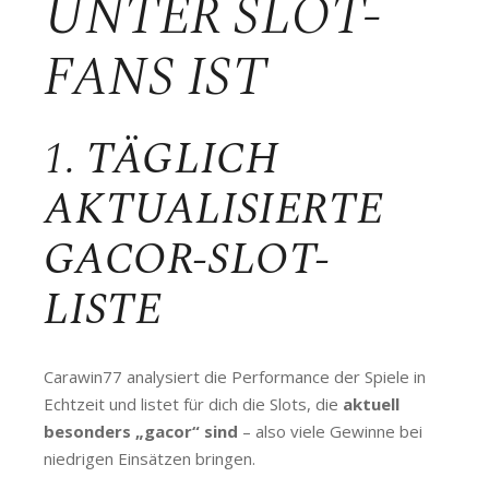
UNTER SLOT-
FANS IST
1.
TÄGLICH
AKTUALISIERTE
GACOR-SLOT-
LISTE
Carawin77 analysiert die Performance der Spiele in
Echtzeit und listet für dich die Slots, die
aktuell
besonders „gacor“ sind
– also viele Gewinne bei
niedrigen Einsätzen bringen.