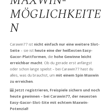
MAXWIN-
MÖGLICHKEITE
N
Carawin77 ist
nicht einfach nur eine weitere Slot-
Seite
– sie ist
heute eine der heißesten Easy-
Gacor-Plattformen
, die
hohe Gewinne leicht
erreichbar macht
. Ob du gerade erst anfängst
oder schon lange spielst – bei Carawin77 hast du
alles, was du brauchst, um
mit einem Spin Maxwin
zu erreichen
.
🎰
Jetzt registrieren, Freispiele sichern und noch
heute gewinnen – bei Carawin77, der neuesten
Easy-Gacor-Slot-Site mit echtem Maxwin-
Potenzial!