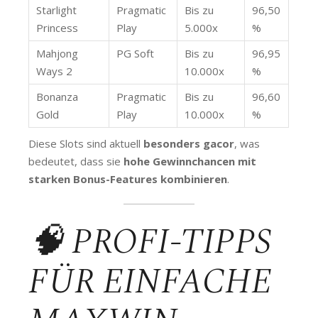
Starlight
Pragmatic
Bis zu
96,50
Princess
Play
5.000x
%
Mahjong
PG Soft
Bis zu
96,95
Ways 2
10.000x
%
Bonanza
Pragmatic
Bis zu
96,60
Gold
Play
10.000x
%
Diese Slots sind aktuell
besonders gacor
, was
bedeutet, dass sie
hohe Gewinnchancen mit
starken Bonus-Features kombinieren
.
🧠 PROFI-TIPPS
FÜR EINFACHE