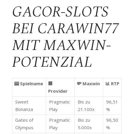
GACOR-SLOTS
BEI CARAWIN77
MIT MAXWIN-
POTENZIAL
🎰 Spielname
🏢
💸 Maxwin
📊 RTP
Provider
Sweet
Pragmatic
Bis zu
96,51
Bonanza
Play
21.100x
%
Gates of
Pragmatic
Bis zu
96,50
Olympus
Play
5.000x
%