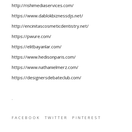
http://rishimediaservices.com/
https://www.dablokbiznessdjs.net/
http://encinitascosmeticdentistry.net/
https://pwure.com/
https://elitbayanlar.com/
https://www.hedisonparis.com/
https://www.nathanielmerz.com/
https://designersdebateclub.com/
.
FACEBOOK
TWITTER
PINTEREST