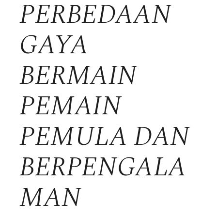
PERBEDAAN
GAYA
BERMAIN
PEMAIN
PEMULA DAN
BERPENGALA
MAN