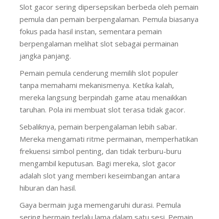
Slot gacor sering dipersepsikan berbeda oleh pemain
pemula dan pemain berpengalaman. Pemula biasanya
fokus pada hasil instan, sementara pemain
berpengalaman melihat slot sebagai permainan
jangka panjang.
Pemain pemula cenderung memilih slot populer
tanpa memahami mekanismenya. Ketika kalah,
mereka langsung berpindah game atau menaikkan
taruhan. Pola ini membuat slot terasa tidak gacor.
Sebaliknya, pemain berpengalaman lebih sabar.
Mereka mengamati ritme permainan, memperhatikan
frekuensi simbol penting, dan tidak terburu-buru
mengambil keputusan. Bagi mereka, slot gacor
adalah slot yang memberi keseimbangan antara
hiburan dan hasil.
Gaya bermain juga memengaruhi durasi. Pemula
sering bermain terlalu lama dalam satu sesi. Pemain