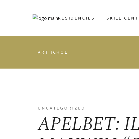
RESIDENCIES
SKILL CEN
ART ICHOL
BRONZE
ART ICHOL
FOUNDRY
WRITERS’
RETREAT
CERAMIC AN
POTTERY CE
GRAPHIC ST
STONE
SCULPTING
UNCATEGORIZED
APELBET: I