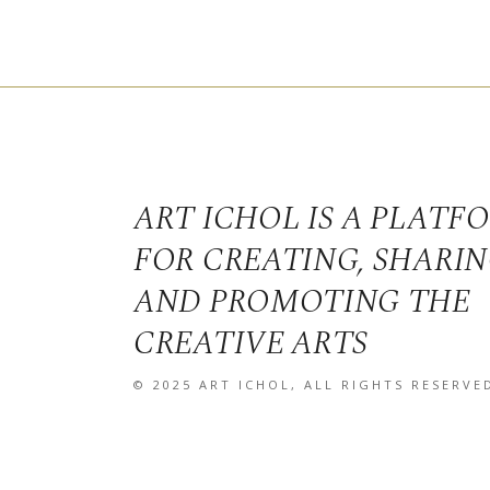
ART ICHOL IS A PLATF
FOR CREATING, SHARI
AND PROMOTING THE
CREATIVE ARTS
© 2025
ART ICHOL
, ALL RIGHTS RESERVE