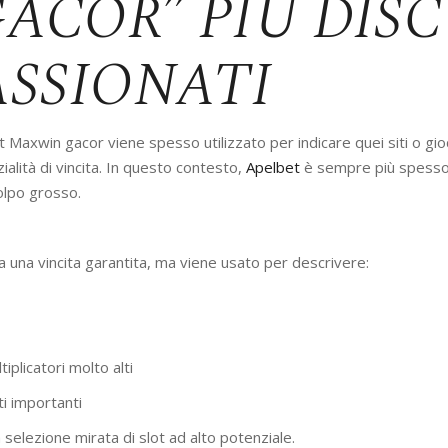
ACOR” PIÙ DIS
ASSIONATI
lot Maxwin gacor viene spesso utilizzato per indicare quei siti o gi
alità di vincita. In questo contesto,
Apelbet
è sempre più spesso 
olpo grosso.
a una vincita garantita, ma viene usato per descrivere:
plicatori molto alti
i importanti
 selezione mirata di slot ad alto potenziale.