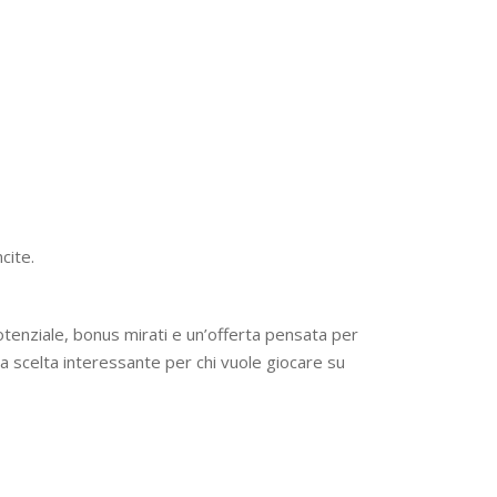
cite.
otenziale, bonus mirati e un’offerta pensata per
a scelta interessante per chi vuole giocare su