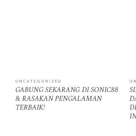
UNCATEGORIZED
U
GABUNG SEKARANG DI SONIC88
S
& RASAKAN PENGALAMAN
D
TERBAIK!
D
I