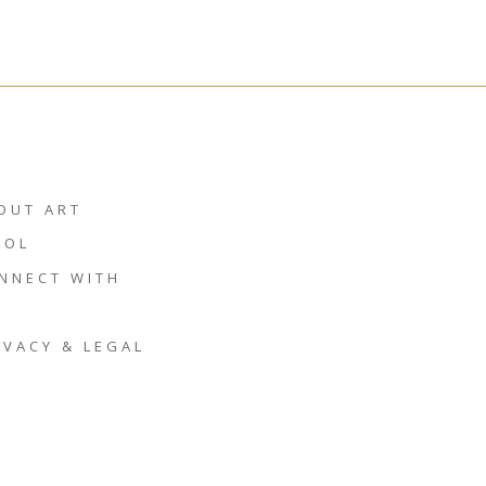
OUT ART
HOL
NNECT WITH
IVACY & LEGAL