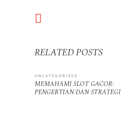
RELATED POSTS
UNCATEGORIZED
MEMAHAMI SLOT GACOR:
PENGERTIAN DAN STRATEGI