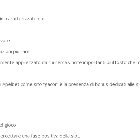
, caratterizzate da:
evate
zioni più rare
armente apprezzato da chi cerca vincite importanti piuttosto che 
 Apelbet come sito “gacor” è la presenza di bonus dedicati alle sl
el gioco
intercettare una fase positiva della slot.