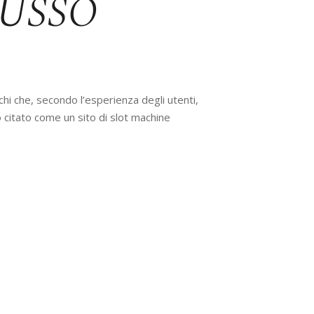
CUSSO
ochi che, secondo l’esperienza degli utenti,
citato come un sito di slot machine