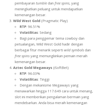
pembayaran
tumble
dan
free spins
, yang
meningkatkan peluang untuk mendapatkan
kemenangan besar.
Wild West Gold
(Pragmatic Play)
RTP
: 96.51%
Volatilitas
: Sedang
Bagi para penggemar tema cowboy dan
petualangan, Wild West Gold hadir dengan
berbagai fitur menarik seperti
wild symbols
dan
free spins
yang memungkinkan pemain meraih
kemenangan besar.
Aztec Gold Megaways
(iSoftBet)
RTP
: 96.03%
Volatilitas
: Tinggi
Dengan mekanisme Megaways yang
menawarkan hingga 117.649 cara untuk menang,
slot ini memberikan pengalaman bermain yang
mendebarkan. Anda bisa meraih kemenangan