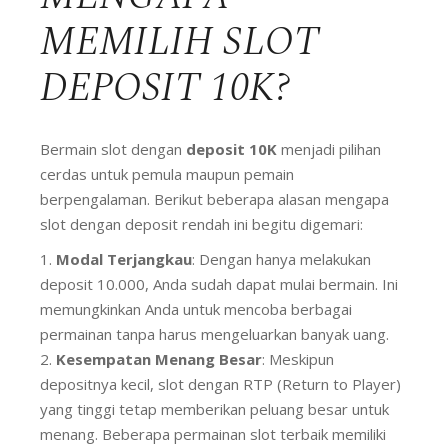
MEMILIH SLOT
DEPOSIT 10K?
Bermain slot dengan
deposit 10K
menjadi pilihan
cerdas untuk pemula maupun pemain
berpengalaman. Berikut beberapa alasan mengapa
slot dengan deposit rendah ini begitu digemari:
Modal Terjangkau
: Dengan hanya melakukan
deposit 10.000, Anda sudah dapat mulai bermain. Ini
memungkinkan Anda untuk mencoba berbagai
permainan tanpa harus mengeluarkan banyak uang.
Kesempatan Menang Besar
: Meskipun
depositnya kecil, slot dengan RTP (Return to Player)
yang tinggi tetap memberikan peluang besar untuk
menang. Beberapa permainan slot terbaik memiliki