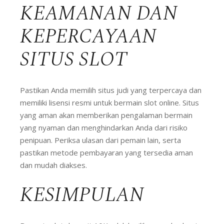
KEAMANAN DAN
KEPERCAYAAN
SITUS SLOT
Pastikan Anda memilih situs judi yang terpercaya dan
memiliki lisensi resmi untuk bermain slot online. Situs
yang aman akan memberikan pengalaman bermain
yang nyaman dan menghindarkan Anda dari risiko
penipuan. Periksa ulasan dari pemain lain, serta
pastikan metode pembayaran yang tersedia aman
dan mudah diakses.
KESIMPULAN