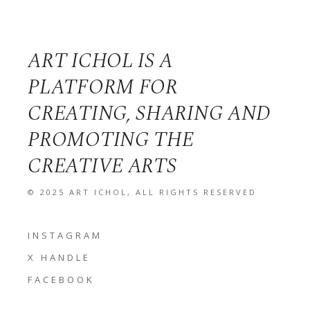
ART ICHOL IS A
PLATFORM FOR
CREATING, SHARING AND
PROMOTING THE
CREATIVE ARTS
© 2025
ART ICHOL
, ALL RIGHTS RESERVED
INSTAGRAM
X HANDLE
FACEBOOK