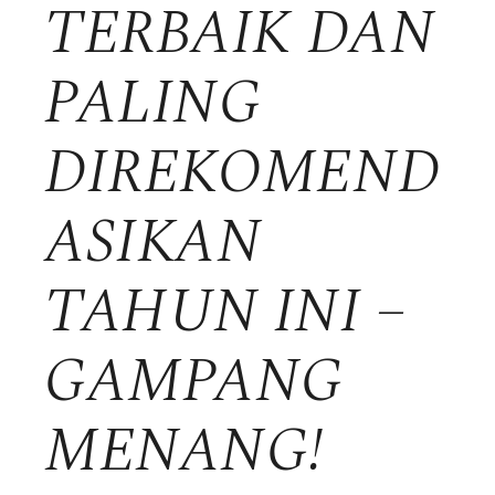
TERBAIK DAN
PALING
DIREKOMEND
ASIKAN
TAHUN INI –
GAMPANG
MENANG!