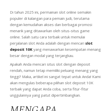
Di tahun 2025 ini, permainan slot online semakin
populer di kalangan para pemain judi, terutama
dengan kemudahan akses dan berbagai promosi
menarik yang ditawarkan oleh situs-situs game
online. Salah satu cara terbaik untuk memulai
perjalanan slot Anda adalah dengan mencari
slot
deposit 10K
yang menawarkan kesempatan menang
besar dengan modal yang terjangkau.
Apakah Anda mencari situs slot dengan deposit
rendah, namun tetap memiliki peluang menang yang
tinggi? Maka, artikel ini sangat tepat untuk Anda! Kami
akan mengulas beberapa pilihan slot deposit 10K
terbaik yang dapat Anda coba, serta fitur-fitur
unggulannya yang patut dipertimbangkan.
MENGAPA