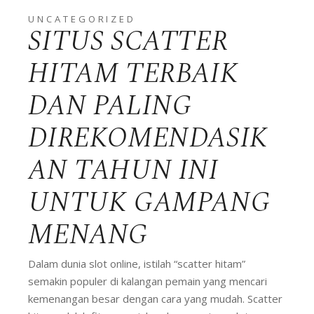
UNCATEGORIZED
SITUS SCATTER
HITAM TERBAIK
DAN PALING
DIREKOMENDASIK
AN TAHUN INI
UNTUK GAMPANG
MENANG
Dalam dunia slot online, istilah “scatter hitam”
semakin populer di kalangan pemain yang mencari
kemenangan besar dengan cara yang mudah. Scatter