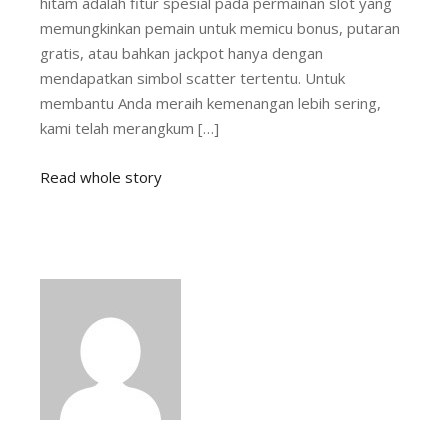
hitam adalah fitur spesial pada permainan slot yang
memungkinkan pemain untuk memicu bonus, putaran
gratis, atau bahkan jackpot hanya dengan
mendapatkan simbol scatter tertentu. Untuk
membantu Anda meraih kemenangan lebih sering,
kami telah merangkum […]
Read whole story