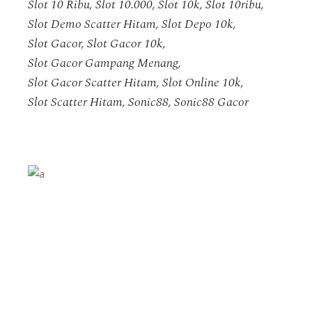
Slot 10 Ribu
Slot 10.000
Slot 10k
Slot 10ribu
Slot Demo Scatter Hitam
Slot Depo 10k
Slot Gacor
Slot Gacor 10k
Slot Gacor Gampang Menang
Slot Gacor Scatter Hitam
Slot Online 10k
Slot Scatter Hitam
Sonic88
Sonic88 Gacor