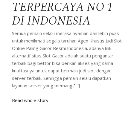
TERPERCAYA NO 1
DI INDONESIA
Semua pemain selalu merasa nyaman dan lebih puas
untuk menikmati segala taruhan Agen Khusus Judi Slot
Online Paling Gacor Resmi Indonesia. adanya link
alternatif situs Slot Gacor adalah suatu pengantar
terbaik bagi bettor bisa berikan akses yang sama
kualitasnya untuk dapat bermain judi slot dengan
server terbaik. Sehingga pemain selalu dapatkan
layanan server yang memang […]
Read whole story