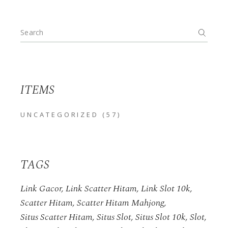
Search
for:
ITEMS
UNCATEGORIZED
(57)
TAGS
Link Gacor
Link Scatter Hitam
Link Slot 10k
Scatter Hitam
Scatter Hitam Mahjong
Situs Scatter Hitam
Situs Slot
Situs Slot 10k
Slot