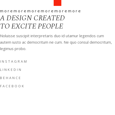
m
o
r
e
m
o
r
e
m
o
r
e
m
o
r
e
m
o
r
e
m
o
r
e
A DESIGN CREATED
TO EXCITE PEOPLE
Noluisse suscipit interpretaris duo id utamur legendos cum
autem iusto ac democritum ne cum. Ne quo consul democritum,
legimus probo.
INSTAGRAM
LINKEDIN
BEHANCE
FACEBOOK