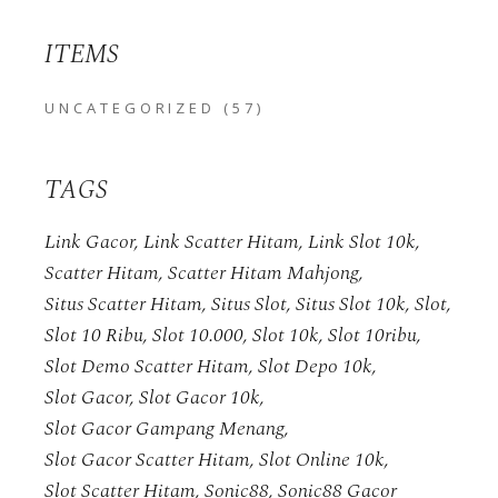
ITEMS
UNCATEGORIZED
(57)
TAGS
Link Gacor
Link Scatter Hitam
Link Slot 10k
Scatter Hitam
Scatter Hitam Mahjong
Situs Scatter Hitam
Situs Slot
Situs Slot 10k
Slot
Slot 10 Ribu
Slot 10.000
Slot 10k
Slot 10ribu
Slot Demo Scatter Hitam
Slot Depo 10k
Slot Gacor
Slot Gacor 10k
Slot Gacor Gampang Menang
Slot Gacor Scatter Hitam
Slot Online 10k
Slot Scatter Hitam
Sonic88
Sonic88 Gacor