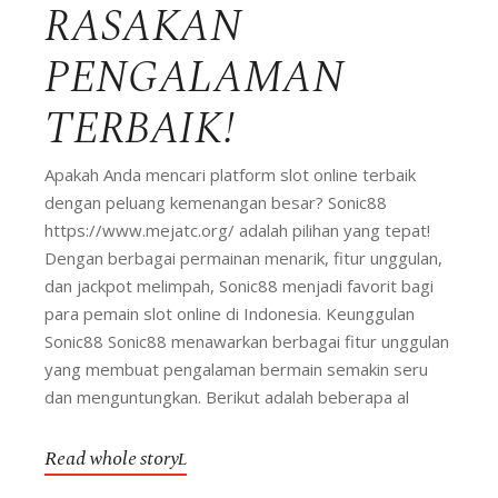
RASAKAN
PENGALAMAN
TERBAIK!
Apakah Anda mencari platform slot online terbaik
dengan peluang kemenangan besar? Sonic88
https://www.mejatc.org/ adalah pilihan yang tepat!
Dengan berbagai permainan menarik, fitur unggulan,
dan jackpot melimpah, Sonic88 menjadi favorit bagi
para pemain slot online di Indonesia. Keunggulan
Sonic88 Sonic88 menawarkan berbagai fitur unggulan
yang membuat pengalaman bermain semakin seru
dan menguntungkan. Berikut adalah beberapa al
Read whole story