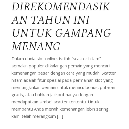
DIREKOMENDASIK
AN TAHUN INI
UNTUK GAMPANG
MENANG
Dalam dunia slot online, istilah “scatter hitam”
semakin populer di kalangan pemain yang mencari
kemenangan besar dengan cara yang mudah. Scatter
hitam adalah fitur spesial pada permainan slot yang
memungkinkan pemain untuk memicu bonus, putaran
gratis, atau bahkan jackpot hanya dengan
mendapatkan simbol scatter tertentu. Untuk
membantu Anda meraih kemenangan lebih sering,
kami telah merangkum […]