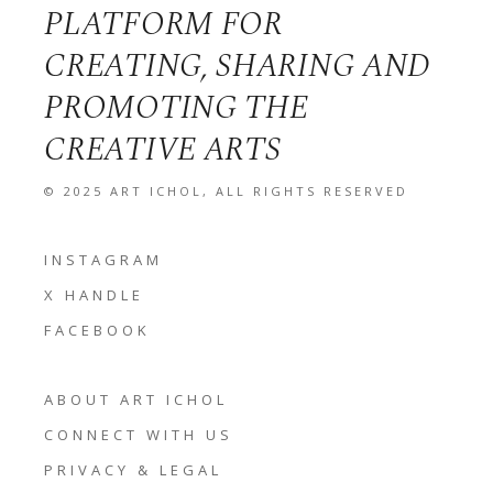
PLATFORM FOR
CREATING, SHARING AND
PROMOTING THE
CREATIVE ARTS
© 2025
ART ICHOL
, ALL RIGHTS RESERVED
INSTAGRAM
X HANDLE
FACEBOOK
ABOUT ART ICHOL
CONNECT WITH US
PRIVACY & LEGAL