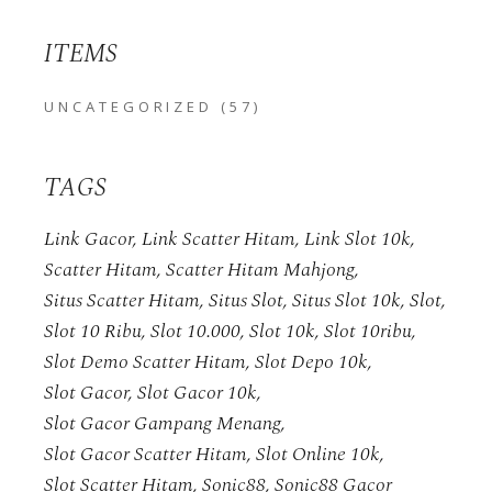
ITEMS
UNCATEGORIZED
(57)
TAGS
Link Gacor
Link Scatter Hitam
Link Slot 10k
Scatter Hitam
Scatter Hitam Mahjong
Situs Scatter Hitam
Situs Slot
Situs Slot 10k
Slot
Slot 10 Ribu
Slot 10.000
Slot 10k
Slot 10ribu
Slot Demo Scatter Hitam
Slot Depo 10k
Slot Gacor
Slot Gacor 10k
Slot Gacor Gampang Menang
Slot Gacor Scatter Hitam
Slot Online 10k
Slot Scatter Hitam
Sonic88
Sonic88 Gacor